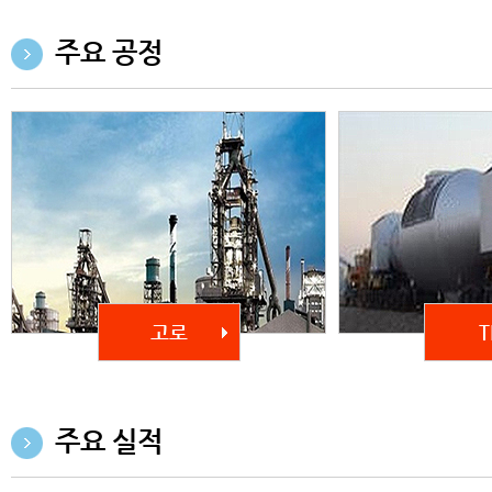
주요 공정
고로
T
주요 실적