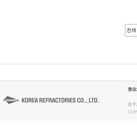
营业
位于忠
COP