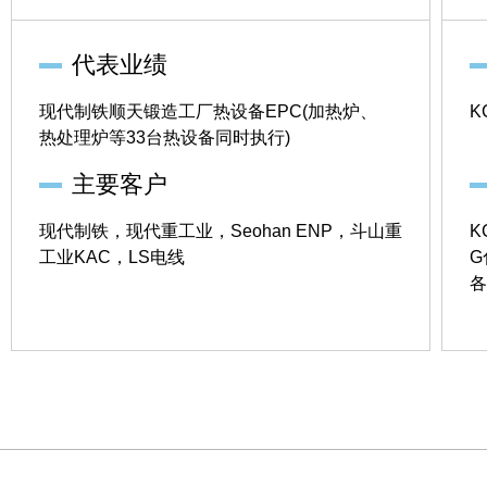
代表业绩
K
现代制铁顺天锻造工厂热设备EPC(加热炉、
热处理炉等33台热设备同时执行)
主要客户
K
现代制铁，现代重工业，Seohan ENP，斗山重
G
工业KAC，LS电线
各