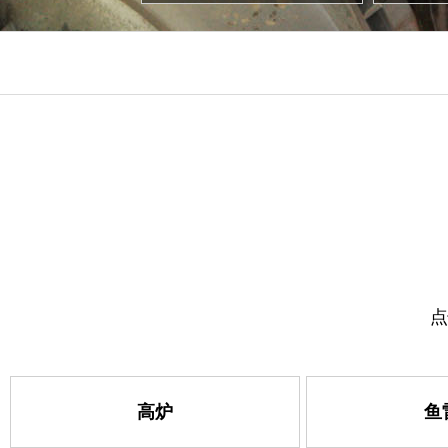
点
高炉
鱼