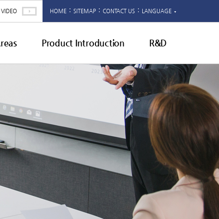
:
:
:
VIDEO
HOME
SITEMAP
CONTACT US
LANGUAGE
▼
Areas
Product Introduction
R&D